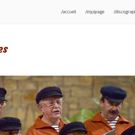
/accueil
/équipage
/discograp
es