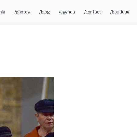
hie
/photos
/blog
/agenda
/contact
/boutique