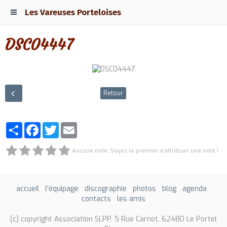
Les Vareuses Porteloises
DSC04447
Retour
Partager
Facebook
Twitter
Email
Aucune note. Soyez le premier à attribuer une note !
accueil
l'équipage
discographie
photos
blog
agenda
contacts
les amis
(c) copyright Association SLPP, 5 Rue Carnot, 62480 Le Portel