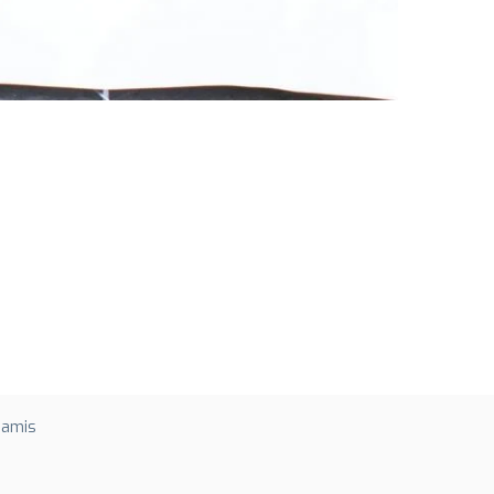
 amis
e