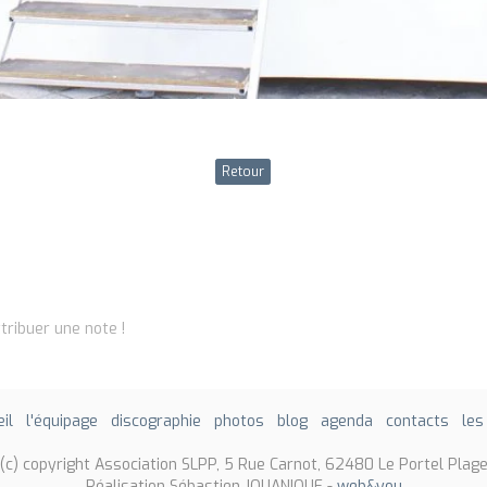
Retour
tribuer une note !
il
l'équipage
discographie
photos
blog
agenda
contacts
les
(c) copyright Association SLPP, 5 Rue Carnot, 62480 Le Portel Plag
Réalisation Sébastien JOUANIQUE -
web&you